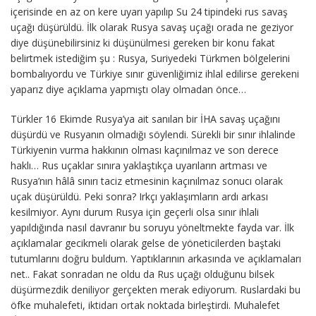
içerisinde en az on kere uyarı yapılıp Su 24 tipindeki rus savaş
uçağı düşürüldü. İlk olarak Rusya savaş uçağı orada ne geziyor
diye düşünebilirsiniz ki düşünülmesi gereken bir konu fakat
belirtmek istediğim şu : Rusya, Suriyedeki Türkmen bölgelerini
bombalıyordu ve Türkiye sınır güvenliğimiz ihlal edilirse gerekeni
yaparız diye açıklama yapmıştı olay olmadan önce…
Türkler 16 Ekimde Rusya’ya ait sanılan bir İHA savaş uçağını
düşürdü ve Rusyanın olmadığı söylendi. Sürekli bir sınır ihlalinde
Türkiyenin vurma hakkının olması kaçınılmaz ve son derece
haklı… Rus uçaklar sınıra yaklaştıkça uyarıların artması ve
Rusya’nın hâlâ sınırı taciz etmesinin kaçınılmaz sonucı olarak
uçak düşürüldü. Peki sonra? Irkçı yaklaşımların ardı arkası
kesilmiyor. Aynı durum Rusya için geçerli olsa sınır ihlali
yapıldığında nasıl davranır bu soruyu yöneltmekte fayda var. İlk
açıklamalar gecikmeli olarak gelse de yöneticilerden baştaki
tutumlarını doğru buldum. Yaptıklarının arkasında ve açıklamaları
net.. Fakat sonradan ne oldu da Rus uçağı olduğunu bilsek
düşürmezdik deniliyor gerçekten merak ediyorum. Ruslardaki bu
öfke muhalefeti, iktidarı ortak noktada birleştirdi. Muhalefet