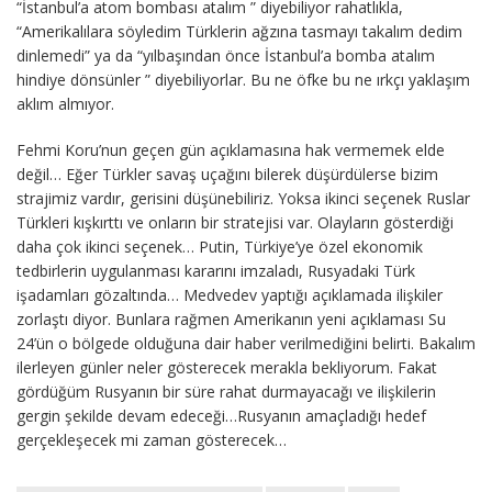
“İstanbul’a atom bombası atalım ” diyebiliyor rahatlıkla,
“Amerikalılara söyledim Türklerin ağzına tasmayı takalım dedim
dinlemedi” ya da “yılbaşından önce İstanbul’a bomba atalım
hindiye dönsünler ” diyebiliyorlar. Bu ne öfke bu ne ırkçı yaklaşım
aklım almıyor.
Fehmi Koru’nun geçen gün açıklamasına hak vermemek elde
değil… Eğer Türkler savaş uçağını bilerek düşürdülerse bizim
strajimiz vardır, gerisini düşünebiliriz. Yoksa ikinci seçenek Ruslar
Türkleri kışkırttı ve onların bir stratejisi var. Olayların gösterdiği
daha çok ikinci seçenek… Putin, Türkiye’ye özel ekonomik
tedbirlerin uygulanması kararını imzaladı, Rusyadaki Türk
işadamları gözaltında… Medvedev yaptığı açıklamada ilişkiler
zorlaştı diyor. Bunlara rağmen Amerikanın yeni açıklaması Su
24’ün o bölgede olduğuna dair haber verilmediğini belirti. Bakalım
ilerleyen günler neler gösterecek merakla bekliyorum. Fakat
gördüğüm Rusyanın bir süre rahat durmayacağı ve ilişkilerin
gergin şekilde devam edeceği…Rusyanın amaçladığı hedef
gerçekleşecek mi zaman gösterecek…