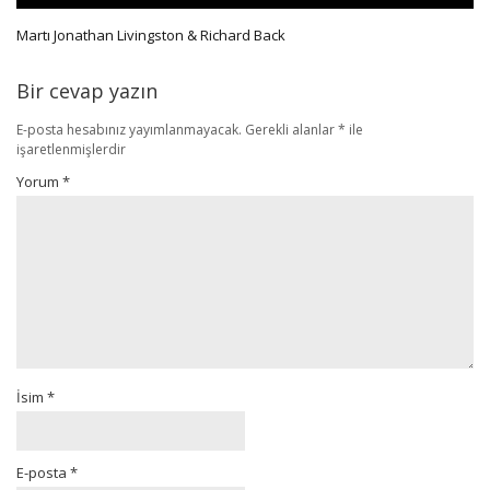
Martı Jonathan Livingston & Richard Back
Bir cevap yazın
E-posta hesabınız yayımlanmayacak.
Gerekli alanlar
*
ile
işaretlenmişlerdir
Yorum
*
İsim
*
E-posta
*